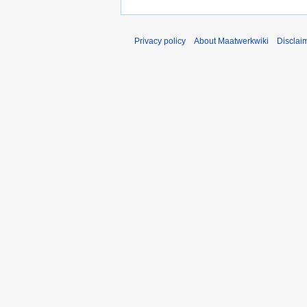
i
l
2
Privacy policy
About Maatwerkwiki
Disclai
0
2
6