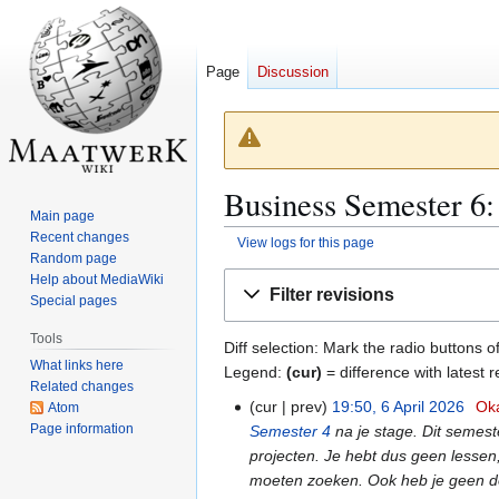
Page
Discussion
Business Semester 6:
Main page
Recent changes
View logs for this page
Random page
Jump
Jump
Help about MediaWiki
Filter revisions
Special pages
to
to
navigation
search
Tools
Diff selection: Mark the radio buttons o
What links here
Legend:
(cur)
= difference with latest r
Related changes
cur
prev
19:50, 6 April 2026
Oka
Atom
6
Page information
Semester 4
na je stage. Dit semest
A
projecten. Je hebt dus geen lessen,
p
moeten zoeken. Ook heb je geen do
r