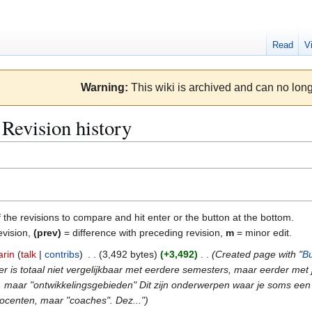
Read
V
Warning:
This wiki is archived and can no long
 Revision history
f the revisions to compare and hit enter or the button at the bottom.
evision,
(prev)
= difference with preceding revision,
m
= minor edit.
rin
talk
contribs
3,492 bytes
+3,492
Created page with "
Bu
er is totaal niet vergelijkbaar met eerdere semesters, maar eerder met 
 maar "ontwikkelingsgebieden" Dit zijn onderwerpen waar je soms een gast
centen, maar "coaches". Dez..."