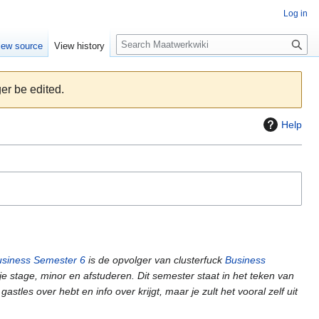
Log in
S
iew source
View history
e
a
r
er be edited.
c
h
Help
siness Semester 6
is de opvolger van clusterfuck
Business
je stage, minor en afstuderen. Dit semester staat in het teken van
les over hebt en info over krijgt, maar je zult het vooral zelf uit