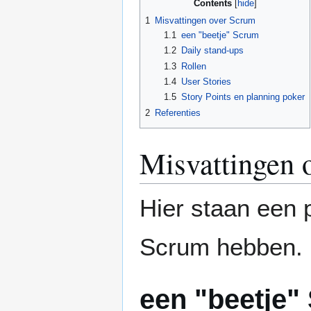
Contents
1
Misvattingen over Scrum
1.1
een "beetje" Scrum
1.2
Daily stand-ups
1.3
Rollen
1.4
User Stories
1.5
Story Points en planning poker
2
Referenties
Misvattingen 
Hier staan een 
Scrum hebben.
een "beetje"