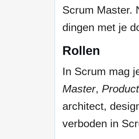
Scrum Master. N
dingen met je d
Rollen
In Scrum mag j
Master
,
Produc
architect, design
verboden in Sc