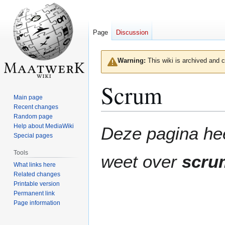
Page
Discussion
Warning:
This wiki is archived and c
Scrum
Main page
Recent changes
Random page
Jump
Jump
Help about MediaWiki
Deze pagina hee
to
to
Special pages
navigation
search
Tools
weet over
scru
What links here
Related changes
Printable version
Permanent link
Page information