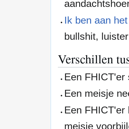
aandachtshoe
Ik ben aan het
bullshit, luist
Verschillen t
Een FHICT'er st
Een meisje ne
Een FHICT'er k
meisje voorbij