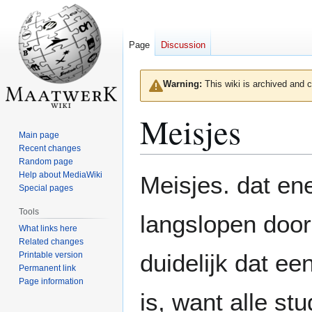
Page
Discussion
Warning:
This wiki is archived and c
Meisjes
Main page
Recent changes
Random page
Jump
Jump
Help about MediaWiki
Meisjes. dat ene
to
to
Special pages
navigation
search
Tools
langslopen door 
What links here
Related changes
duidelijk dat e
Printable version
Permanent link
Page information
is, want alle st