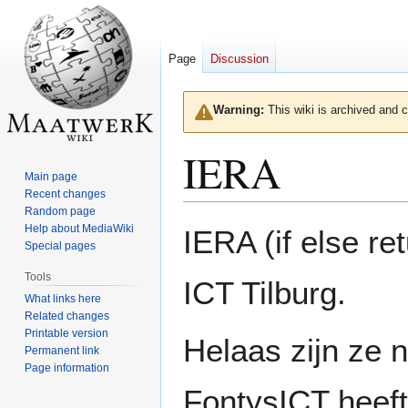
Page
Discussion
Warning:
This wiki is archived and c
IERA
Main page
Recent changes
Random page
Jump
Jump
Help about MediaWiki
IERA (if else re
to
to
Special pages
navigation
search
Tools
ICT Tilburg.
What links here
Related changes
Printable version
Helaas zijn ze n
Permanent link
Page information
FontysICT heeft 